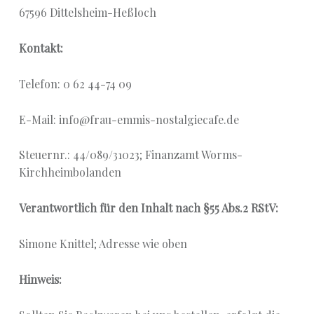
L
67596 Dittelsheim-Heßloch
G
I
Kontakt:
E
Telefon: 0 62 44-74 09
-
C
E-Mail: info@frau-emmis-nostalgiecafe.de
A
F
Steuernr.: 44/089/31023; Finanzamt Worms-
E
Kirchheimbolanden
Herzlich Willkommen
Verantwortlich für den Inhalt nach §55 Abs.2 RStV:
Simone Knittel; Adresse wie oben
Hinweis: